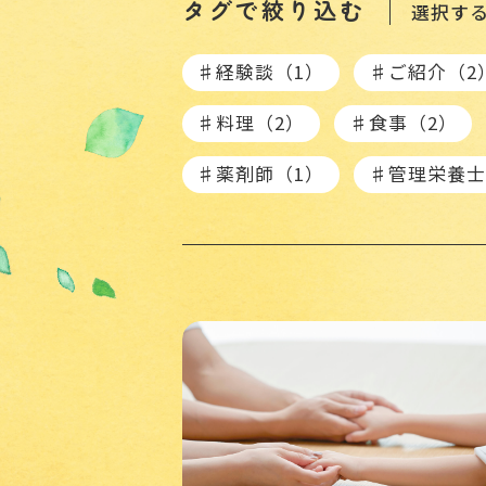
タグで絞り込む
選択す
♯経験談（1）
♯ご紹介（2
♯料理（2）
♯食事（2）
♯薬剤師（1）
♯管理栄養士