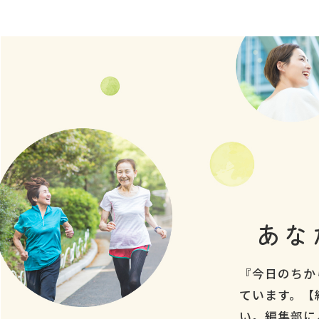
あな
『今日のちか
ています。【
い。編集部に