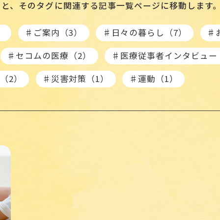
ると、そのタグに関連する記事一覧ページに移動します
）
♯ご案内（3）
♯日々の暮らし（7）
♯
♯セコムの医療（2）
♯医療従事者インタビュー
（2）
♯災害対策（1）
♯運動（1）