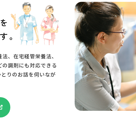
を
す。
養法、在宅経管栄養法、
どの調剤にも対応できる
ひとりのお話を伺いなが