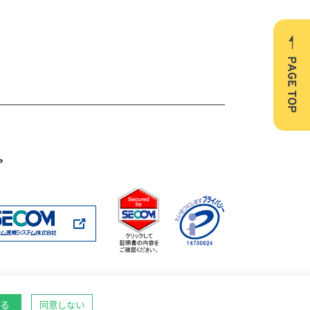
ア
る
同意しない
Copyright © SECOM MEDICAL SYSTEM Co.,LTD. All Rights Reserved.