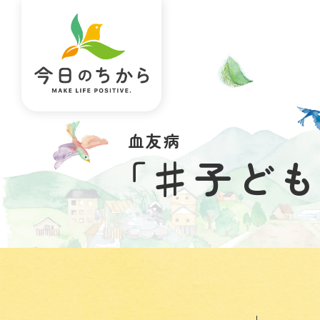
血友病
「♯子ど