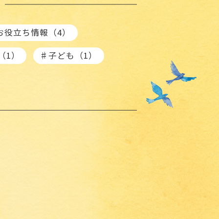
。
お役立ち情報（4）
（1）
♯子ども（1）